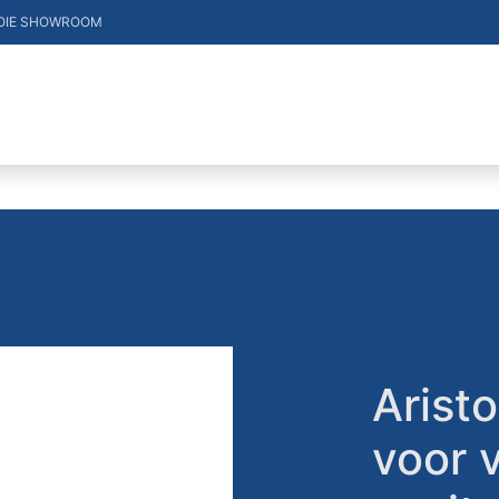
OIE SHOWROOM
DUCTEN
VACATURES
MERKEN
CONTACT
Arist
voor 