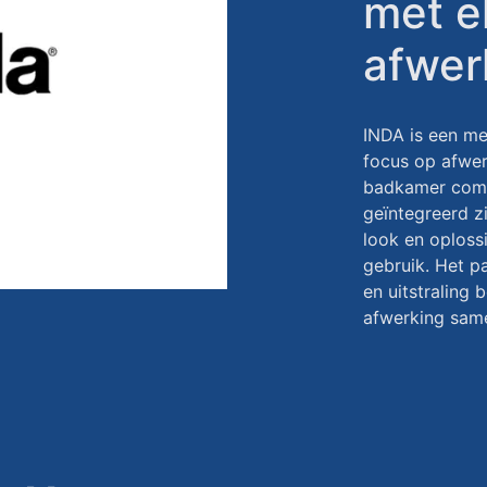
met e
afwer
INDA is een m
focus op afwer
badkamer comp
geïntegreerd z
look en oplossi
gebruik. Het p
en uitstraling 
afwerking samen