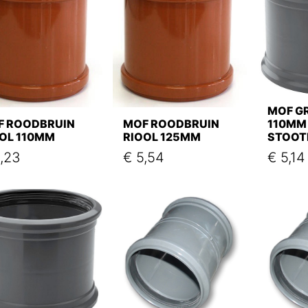
MOF GR
F ROODBRUIN
MOF ROODBRUIN
110MM
OL 110MM
RIOOL 125MM
STOOT
,23
€
5,54
€
5,14