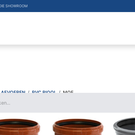
OIE SHOWROOM
DUCTEN
VACATURES
MERKEN
CONTACT
AFVOEREN
PVC RIOOL
MOF