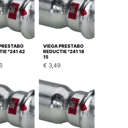
 PRESTABO
VIEGA PRESTABO
IE °241 42
REDUCTIE °241 18
15
6
€
3,49