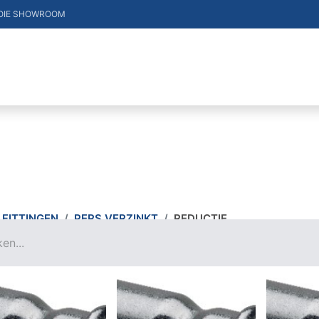
OIE SHOWROOM
DUCTEN
VACATURES
MERKEN
CONTACT
FITTINGEN
PERS VERZINKT
REDUCTIE