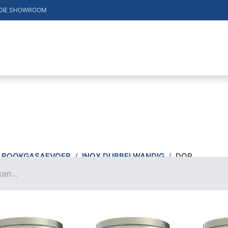
OIE SHOWROOM
DUCTEN
VACATURES
MERKEN
CONTACT
ROOKGASAFVOER
INOX DUBBELWANDIG
DOP