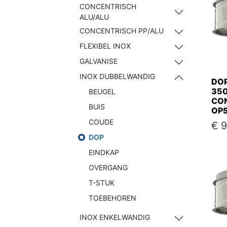
CONCENTRISCH
ALU/ALU
CONCENTRISCH PP/ALU
FLEXIBEL INOX
GALVANISE
INOX DUBBELWANDIG
DOP
35
BEUGEL
CO
BUIS
OP
COUDE
€
9
DOP
EINDKAP
OVERGANG
T-STUK
TOEBEHOREN
INOX ENKELWANDIG