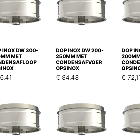
 INOX DW 300-
DOP INOX DW 200-
DOP IN
0MM MET
250MM MET
200MM
NDENSAFLOOP
CONDENSAFVOER
CONDE
SINOX
OPSINOX
OPSIN
6,41
€
84,48
€
72,1