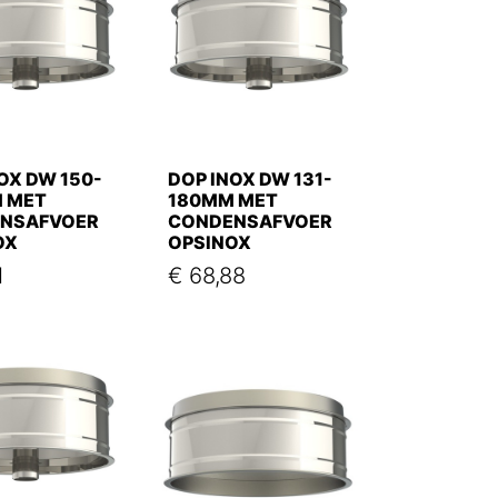
OX DW 150-
DOP INOX DW 131-
 MET
180MM MET
NSAFVOER
CONDENSAFVOER
OX
OPSINOX
1
€
68,88