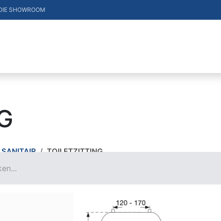
OIE SHOWROOM
DUCTEN
VACATURES
MERKEN
CONTACT
G
SANITAIR
TOILETZITTING