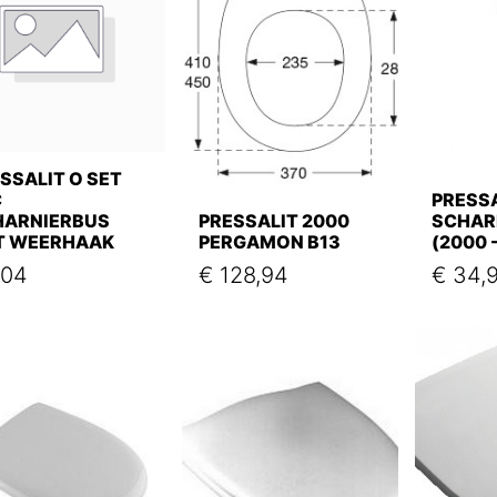
SSALIT O SET
C
PRESSA
HARNIERBUS
PRESSALIT 2000
SCHAR
T WEERHAAK
PERGAMON B13
(2000 
,04
€
128,94
€
34,