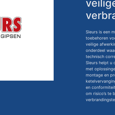
veilig
verbr
Sleurs is een 
toebehoren voo
veilige afwerki
onderdeel waar
technisch corr
Sleurs helpt u
met oplossinge
montage en proj
ketelvervangin
en conformiteit
om risico’s te
verbrandingste