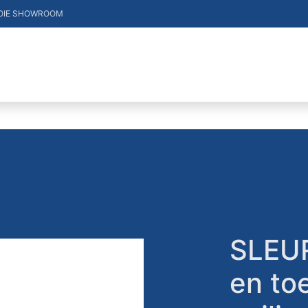
OIE SHOWROOM
DUCTEN
VACATURES
MERKEN
CONTACT
SLEUR
en to