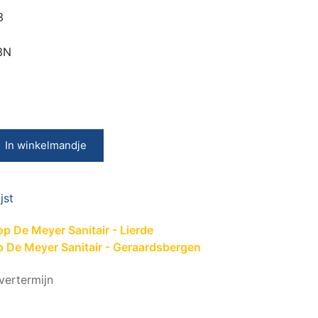
3
3N
In winkelmandje
jst
p De Meyer Sanitair - Lierde
p De Meyer Sanitair - Geraardsbergen
vertermijn