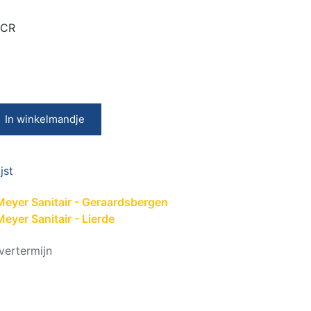
0CR
In winkelmandje
jst
Meyer Sanitair - Geraardsbergen
eyer Sanitair - Lierde
vertermijn