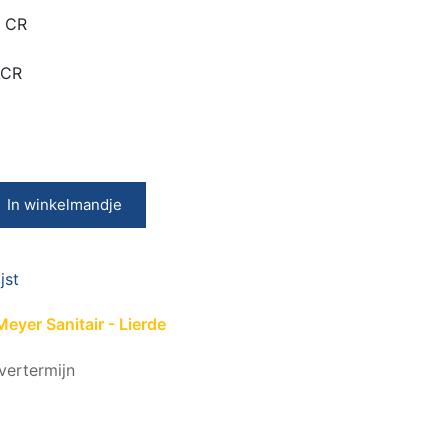
 CR
ACR
In winkelmandje
jst
eyer Sanitair - Lierde
vertermijn