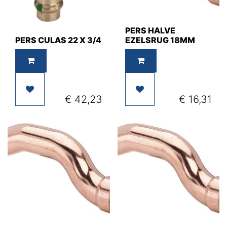
PERS HALVE
PERS CULAS 22 X 3/4
EZELSRUG 18MM
€
42,23
€
16,31