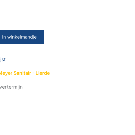
In winkelmandje
jst
eyer Sanitair - Lierde
vertermijn