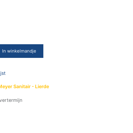
In winkelmandje
jst
eyer Sanitair - Lierde
vertermijn