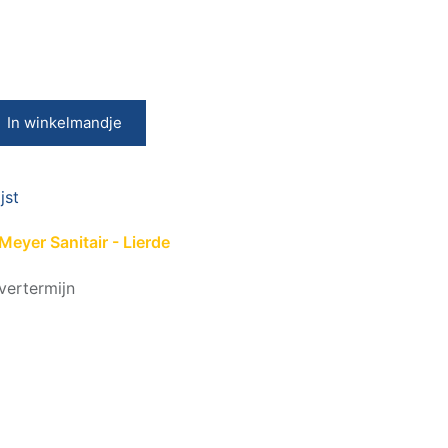
In winkelmandje
jst
eyer Sanitair - Lierde
vertermijn