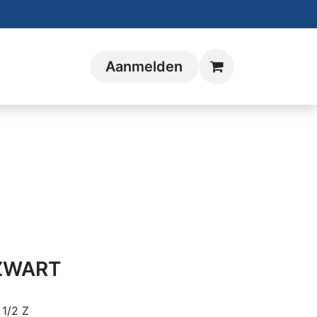
Aanmelden
 ZWART
1/2 Z