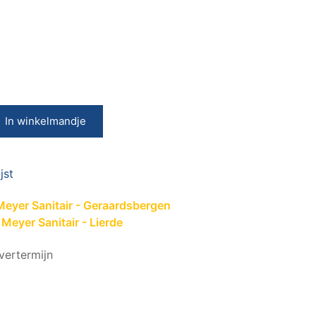
G
In winkelmandje
jst
Meyer Sanitair - Geraardsbergen
Meyer Sanitair - Lierde
vertermijn