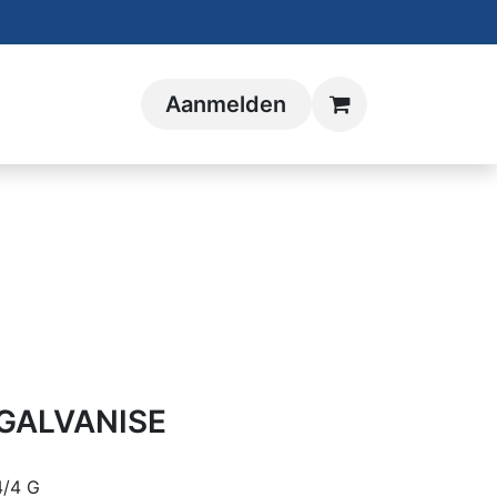
Aanmelden
 GALVANISE
4/4 G